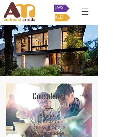
NEWS
SALDI
Consulenza
Siamo a
disposizione
per sviluppare
le vostre idee.